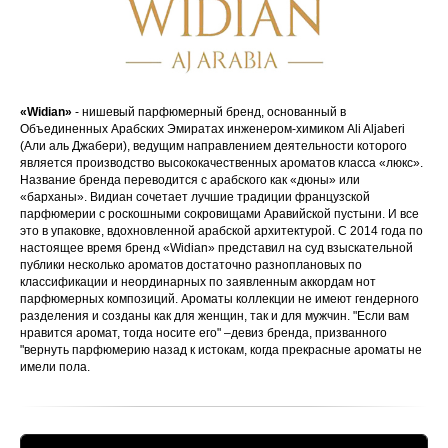
«Widian»
- нишевый парфюмерный бренд, основанный в
Объединенных Арабских Эмиратах инженером-химиком Ali Aljaberi
(Али аль Джабери), ведущим направлением деятельности которого
является производство высококачественных ароматов класса «люкс».
Название бренда переводится с арабского как «дюны» или
«барханы». Видиан сочетает лучшие традиции французской
парфюмерии с роскошными сокровищами Аравийской пустыни. И все
это в упаковке, вдохновленной арабской архитектурой. С 2014 года по
настоящее время бренд «Widian» представил на суд взыскательной
публики несколько ароматов достаточно разноплановых по
классификации и неординарных по заявленным аккордам нот
парфюмерных композиций. Ароматы коллекции не имеют гендерного
разделения и созданы как для женщин, так и для мужчин. "Если вам
нравится аромат, тогда носите его" –девиз бренда, призванного
"вернуть парфюмерию назад к истокам, когда прекрасные ароматы не
имели пола.