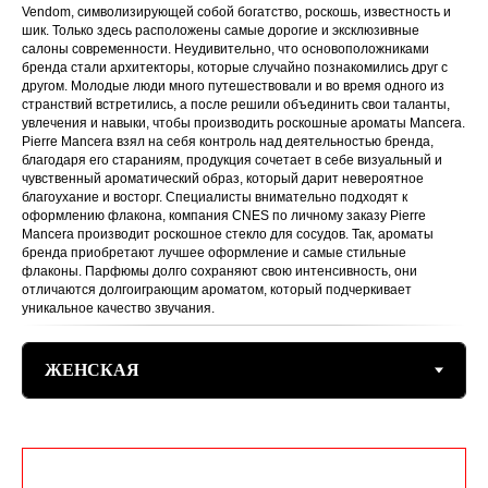
Vendom, символизирующей собой богатство, роскошь, известность и
шик. Только здесь расположены самые дорогие и эксклюзивные
салоны современности. Неудивительно, что основоположниками
бренда стали архитекторы, которые случайно познакомились друг с
другом. Молодые люди много путешествовали и во время одного из
странствий встретились, а после решили объединить свои таланты,
увлечения и навыки, чтобы производить роскошные ароматы Mancera.
Pierre Mancera взял на себя контроль над деятельностью бренда,
благодаря его стараниям, продукция сочетает в себе визуальный и
чувственный ароматический образ, который дарит невероятное
благоухание и восторг. Специалисты внимательно подходят к
оформлению флакона, компания CNES по личному заказу Pierre
Mancera производит роскошное стекло для сосудов. Так, ароматы
бренда приобретают лучшее оформление и самые стильные
флаконы. Парфюмы долго сохраняют свою интенсивность, они
отличаются долгоиграющим ароматом, который подчеркивает
уникальное качество звучания.