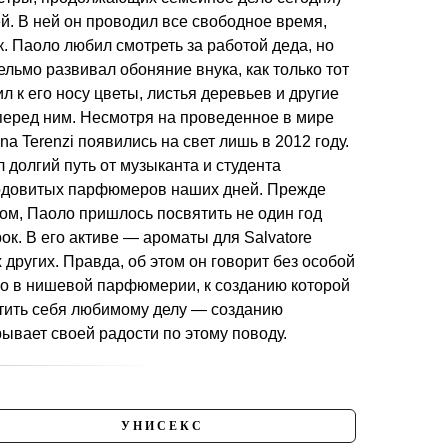
й. В ней он проводил все свободное время,
. Паоло любил смотреть за работой деда, но
ельмо развивал обоняние внука, как только тот
л к его носу цветы, листья деревьев и другие
 перед ним. Несмотря на проведенное в мире
 Terenzi появились на свет лишь в 2012 году.
долгий путь от музыканта и студента
лодовитых парфюмеров наших дней. Прежде
м, Паоло пришлось посвятить не один год
. В его активе — ароматы для Salvatore
их других. Правда, об этом он говорит без особой
но в нишевой парфюмерии, к созданию которой
ятить себя любимому делу — созданию
ывает своей радости по этому поводу.
УНИСЕКС