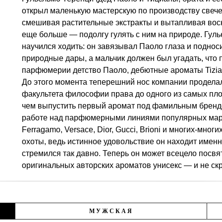
открыл маленькую мастерскую по производству свече
смешивая растительные экстракты и вытапливая воск
еще больше — подолгу гулять с ним на природе. Гуль
научился ходить: он завязывал Паоло глаза и подноси
природные дары, а мальчик должен был угадать, что
парфюмерии детство Паоло, дебютные ароматы Tiziana
До этого момента теперешний нос компании проделал 
факультета философии права до одного из самых п
чем выпустить первый аромат под фамильным брендо
работе над парфюмерными линиями популярных марок
Ferragamo, Versace, Dior, Gucci, Brioni и многих-мног
охоты, ведь истинное удовольствие он находит имен
стремился так давно. Теперь он может всецело посв
оригинальных авторских ароматов унисекс — и не скр
МУЖСКАЯ