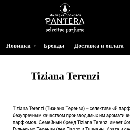
Новинки
Бренды
Доставка и оплата
Tiziana
Terenzi
Tiziana Terenzi (Тизиана Терензи) – селективный па
безупречным качеством производимых им ароматическ
парфюмов. Семейный бренд Tiziana Terenzi имеет бог
Гульельмо Теренци (дед Паоло и Тицианы, брата и с