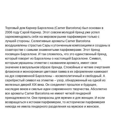
Торговый дом Карнер Барселона (Carner Barcelona) был основан в
2006 году Сарой Карнер. Этот совсем молодой бренд уже успел
зарекомендовать себя на мировом рынке парфюмерии только с
лучшей стороны. Селективные ароматы Carner Barcelona
воодушевлены страстью Сары к утонченным композициям и созданы в
соавторстве с самыми знаменитыми парфюмерами. Этот бренд
посвящен Барселоне. И так сложилось, что это единственный бренд,
который говорит из Барселоны о настоящей Барселоне. Символ,
которым украшены этикетки с названием аромата, имеет свое
значение в визуальном образе бренда. Спокойные и четкие очертания
флаконов и монохромная цветовая гамма в их оформлении намекают
на дух современной Барселоны – космополитичный и свободный. А
серебристый символ на этикетке – узор, обнаруженный на одной из
железных дверей XIX века. Он соединяет прошлое и будущее,
наследие веков и смелые идеи современного творчества. Абсолютно
все ароматы Carner Barcelona не имеют четкой гендерной
принадлежности. Они прекрасны для мужчин и для женщин. И если
возвращаться к истокам парфюмерии, то исторически парфюмерия
никогда не имела гендерного разделения на мужское и женское.