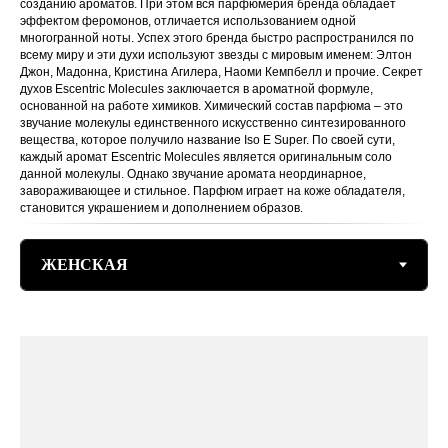
созданию ароматов. При этом вся парфюмерия бренда обладает
эффектом феромонов, отличается использованием одной
многогранной ноты. Успех этого бренда быстро распространился по
всему миру и эти духи используют звезды с мировым именем: Элтон
Джон, Мадонна, Кристина Агилера, Наоми Кемпбелл и прочие. Секрет
духов Escentric Molecules заключается в ароматной формуле,
основанной на работе химиков. Химический состав парфюма – это
звучание молекулы единственного искусственно синтезированного
вещества, которое получило название Iso E Super. По своей сути,
каждый аромат Escentric Molecules является оригинальным соло
данной молекулы. Однако звучание аромата неординарное,
завораживающее и стильное. Парфюм играет на коже обладателя,
становится украшением и дополнением образов.