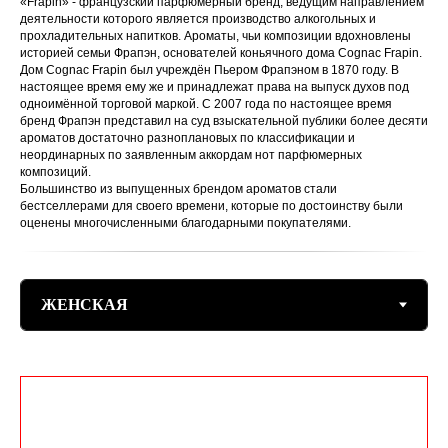
«Frapin» - французский парфюмерный бренд, ведущим направлением
деятельности которого является производство алкогольных и
прохладительных напитков. Ароматы, чьи композиции вдохновлены
историей семьи Фрапэн, основателей коньячного дома Cognac Frapin.
Дом Cognac Frapin был учреждён Пьером Фрапэном в 1870 году. В
настоящее время ему же и принадлежат права на выпуск духов под
одноимённой торговой маркой. С 2007 года по настоящее время
бренд Фрапэн представил на суд взыскательной публики более десяти
ароматов достаточно разноплановых по классификации и
неординарных по заявленным аккордам нот парфюмерных
композиций.
Большинство из выпущенных брендом ароматов стали
бестселлерами для своего времени, которые по достоинству были
оценены многочисленными благодарными покупателями.