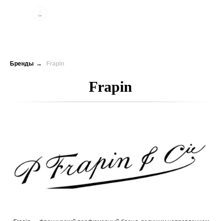
Бренды
→
Frapin
Frapin