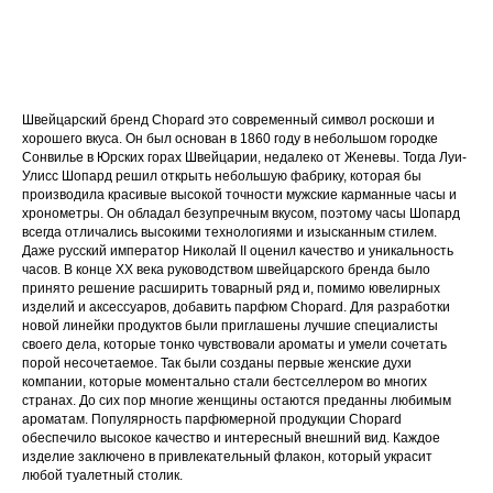
Швейцарский бренд Chopard это современный символ роскоши и
хорошего вкуса. Он был основан в 1860 году в небольшом городке
Сонвилье в Юрских горах Швейцарии, недалеко от Женевы. Тогда Луи-
Улисс Шопард решил открыть небольшую фабрику, которая бы
производила красивые высокой точности мужские карманные часы и
хронометры. Он обладал безупречным вкусом, поэтому часы Шопард
всегда отличались высокими технологиями и изысканным стилем.
Даже русский император Николай II оценил качество и уникальность
часов. В конце XX века руководством швейцарского бренда было
принято решение расширить товарный ряд и, помимо ювелирных
изделий и аксессуаров, добавить парфюм Chopard. Для разработки
новой линейки продуктов были приглашены лучшие специалисты
своего дела, которые тонко чувствовали ароматы и умели сочетать
порой несочетаемое. Так были созданы первые женские духи
компании, которые моментально стали бестселлером во многих
странах. До сих пор многие женщины остаются преданны любимым
ароматам. Популярность парфюмерной продукции Chopard
обеспечило высокое качество и интересный внешний вид. Каждое
изделие заключено в привлекательный флакон, который украсит
любой туалетный столик.