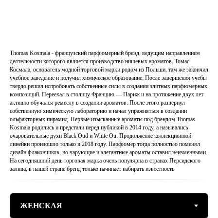
Thomas Kosmala - французский парфюмерный бренд, ведущим направлением
деятельности которого является производство нишевых ароматов. Томас
Космала, основатель модной торговой марки родом из Польши, там же закончил
учебное заведение и получил химическое образование. После завершения учебы
твердо решил испробовать собственные силы в создании элитных парфюмерных
композиций. Переехал в столицу Францию — Париж и на протяжение двух лет
активно обучался ремеслу в создании ароматов. После этого развернул
собственную химическую лабораторию и начал упражняться в создании
ольфакторных пирамид. Первые изысканные ароматы под брендом Thomas
Kosmala родились и предстали перед публикой в 2014 году, а назывались
очаровательные духи Black Oud и White Ou. Продолжение коллекционной
линейки произошло только в 2018 году. Парфюмер тогда полностью поменял
дизайн флакончиков, но чарующие и элегантные ароматы оставил неизменными.
На сегодняшний день торговая марка очень популярна в странах Персидского
залива, в нашей стране бренд только начинает набирать известность.