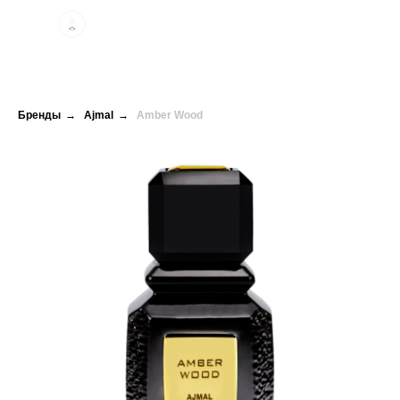
Бренды
→
Ajmal
→
Amber Wood