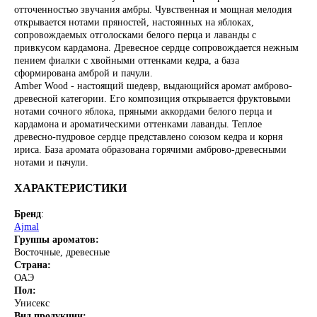
отточенностью звучания амбры. Чувственная и мощная мелодия
открывается нотами пряностей, настоянных на яблоках,
сопровождаемых отголосками белого перца и лаванды с
привкусом кардамона. Древесное сердце сопровождается нежным
пением фиалки с хвойными оттенками кедра, а база
сформирована амброй и пачули.
Amber Wood - настоящий шедевр, выдающийся аромат амброво-
древесной категории. Его композиция открывается фруктовыми
нотами сочного яблока, пряными аккордами белого перца и
кардамона и ароматическими оттенками лаванды. Теплое
древесно-пудровое сердце представлено союзом кедра и корня
ириса. База аромата образована горячими амброво-древесными
нотами и пачули.
ХАРАКТЕРИСТИКИ
Бренд
:
Ajmal
Группы ароматов:
Восточные, древесные
Страна:
ОАЭ
Пол:
Унисекс
Вид продукции: