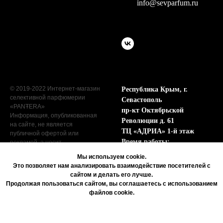
info@sevparfum.ru
© 2019-2022 Интернет-магазин
Республика Крым, г.
селективной парфюмерии
Севастополь
«PANŦERA»
пр-кт Октябрьской
Информация, опубликованная
Революции д. 61
на сайте, не является
ТЦ «АДРИА» 1-й этаж
публичной офертой или
Время работы:
рекламой, а носит
информационный характер.
Пн - Сб с 9:00 до 19:00
Мы используем cookie.
Вс с 9:00 до 17:00
Это позволяет нам анализировать взаимодействие посетителей с
сайтом и делать его лучше.
Продолжая пользоваться сайтом, вы соглашаетесь с использованием
файлов cookie.
Tilda
Made on
Согласие