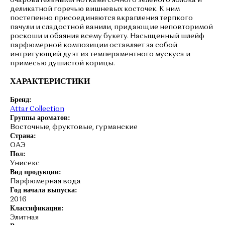
очаровательными нотками сочного зеленого яблока и
деликатной горечью вишневых косточек. К ним
постепенно присоединяются вкрапления терпкого
пачули и сладостной ванили, придающие неповторимой
роскоши и обаяния всему букету. Насыщенный шлейф
парфюмерной композиции оставляет за собой
интригующий дуэт из темпераментного мускуса и
примесью душистой корицы.
ХАРАКТЕРИСТИКИ
Бренд:
Attar Collection
Группы ароматов:
Восточные, фруктовые, гурманские
Страна:
ОАЭ
Пол:
Унисекс
Вид продукции:
Парфюмерная вода
Год начала выпуска:
2016
Классификация:
Элитная