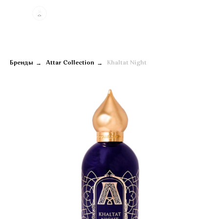
→
→
Бренды
Attar Collection
Khaltat Night