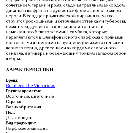
парфюмерная композиция открывается пьянящим
сочетанием герани и рома, сладким травяным аккордом
даваны и шафрана на душистом фоне эфирного масла
нероли. В сердце ароматической пирамидки мягко
струится роскошными цветочными оттенками туберозы,
османтуса, душистого апельсинового цвета и
изысканного белого жасмина самбака, которые
переплетаются в шлейфовых нотах парфюма с пряными
восточными акцентами пачули, специевыми оттенками
черного перца, древесными аккордами сливочного
сандала, ветивера и освежающим тонким запахом серой
амбры.
ХАРАКТЕРИСТИКИ
Бренд
:
Boadicea The Victorious
Группы ароматов:
Восточные, цветочные
Страна:
Великобритания
Пол:
Для женщин
Вид продукции:
Парфюмерная вода