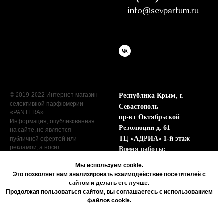
info@sevparfum.ru
© 2019-2022 Интернет-магазин
Республика Крым, г.
селективной парфюмерии
Севастополь
«PANŦERA»
пр-кт Октябрьской
Информация, опубликованная
Революции д. 61
на сайте, не является
ТЦ «АДРИА» 1-й этаж
публичной офертой или
рекламой, а носит
Время работы:
информационный характер.
Пн - Сб с 9:00 до 19:00
Мы используем cookie.
Вс с 9:00 до 17:00
Это позволяет нам анализировать взаимодействие посетителей с
сайтом и делать его лучше.
Продолжая пользоваться сайтом, вы соглашаетесь с использованием
файлов cookie.
Tilda
Made on
Согласие