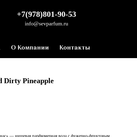
+7(978)801-90-53
info@sevparfum.ru
а
О Компании
Контакты
d
Dirty Pineapple
нанас» — нишевая парфюмерная вода с фужерно-фруктовым