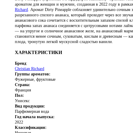
ароматом для женщин и мужчин, созданная в 2022 году в рамка
Richard
. Аромат Dirty Pineapple соблазняет удивительно сочным
разрезанного спелого ананаса, который проходит через все зву
ананасового сока сочетается с восхитительным запахом спелой 
парфюма запах ананаса соединяется с цитрусовыми нотами лайм
— на упругое и солнечное ананасовое желе, на ананасовый марм
становится менее сочным, суховатым, кислым и древесным — ка
плода, тронутую легкой мускусной сладостью ванили.
ХАРАКТЕРИСТИКИ
Бренд
:
Christian Richard
Группы ароматов:
Фужерные, фруктовые
Страна:
Франция
Пол:
Унисекс
Вид продукции:
Парфюмерная вода
Год начала выпуска:
2022
Классификация:
Нишевая