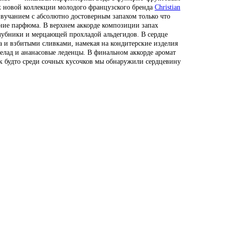
х новой коллекции молодого французского бренда
Christian
 звучанием с абсолютно достоверным запахом только что
чание парфюма. В верхнем аккорде композиции запах
клубники и мерцающей прохладой альдегидов. В сердце
а и взбитыми сливками, намекая на кондитерские изделия
елад и ананасовые леденцы. В финальном аккорде аромат
к будто среди сочных кусочков мы обнаружили сердцевину