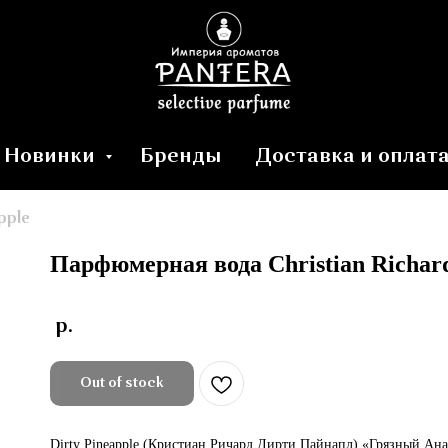
Новинки
Бренды
Доставка и оплат
pple
Парфюмерная вода
Christian
Richar
р.
Out of stock
Dirty Pineapple (Кристиан Ричард Дирти Пайнапл) «Грязный А