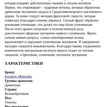
которая покоряет действительно свежим и легким мотивом.
Первое, что очаровывает – пудровые мотивы, которые обрамлены
древесным звучанием сандала и Средиземноморского мастикового
дерева. За ними следует мелодия фруктовой сладости, которая
появилась благодаря сочному абрикосу. Спелый фрукт обрамлен
кожаными оттенками, что делает его еще более утонченным.
После этого аромат погружает в величественную розу,
дополненную эфирным звучанием пряного гальбанума. Яркие,
сочные веяния цитруса, словно невообразимые волны,
вдохновляют и окружают утонченным звучанием. В завершении
мелодии слышится можжевельник. Благодаря такому соединению
компонентов центральная молекула яванол отдает не теплым
сандалом, а бризовым, солнечным, весенним звучанием.
ХАРАКТЕРИСТИКИ
Бренд:
Escentric Molecules
Группы ароматов:
Древесные
Страна:
Великобритания
Пол:
Унисекс
Вид продукции: