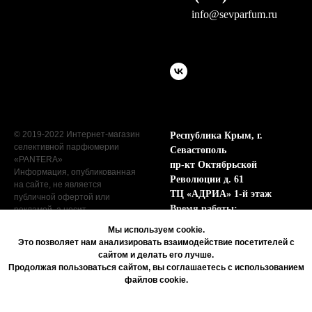
info@sevparfum.ru
© 2019-2022 Интернет-магазин
Республика Крым, г.
селективной парфюмерии
Севастополь
«PANŦERA»
пр-кт Октябрьской
Информация, опубликованная
Революции д. 61
на сайте, не является
ТЦ «АДРИА» 1-й этаж
публичной офертой или
Время работы:
рекламой, а носит
информационный характер.
Пн - Сб с 9:00 до 19:00
Мы используем cookie.
Вс с 9:00 до 17:00
Это позволяет нам анализировать взаимодействие посетителей с
сайтом и делать его лучше.
Продолжая пользоваться сайтом, вы соглашаетесь с использованием
файлов cookie.
Tilda
Made on
Согласие