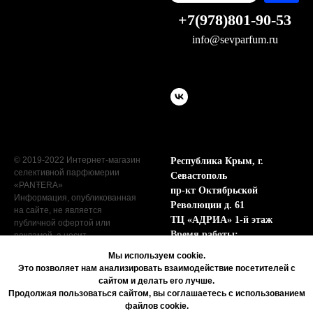
+7(978)801-90-53
info@sevparfum.ru
© 2019-2022 Интернет-магазин
Республика Крым, г.
селективной парфюмерии
Севастополь
«PANŦERA»
пр-кт Октябрьской
Информация, опубликованная
Революции д. 61
на сайте, не является
ТЦ «АДРИА» 1-й этаж
публичной офертой или
Время работы:
рекламой, а носит
информационный характер.
Пн - Сб с 9:00 до 19:00
Мы используем cookie.
Вс с 9:00 до 17:00
Это позволяет нам анализировать взаимодействие посетителей с
сайтом и делать его лучше.
Продолжая пользоваться сайтом, вы соглашаетесь с использованием
файлов cookie.