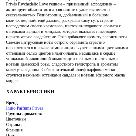
Privés Psychedelic Love гедион – признанный афродизиак –
активирует области мозга, связанные с удовольствием и
сексуальностью. Гелиотропин, добавленный в большом
количестве, идёт ещё дальше, раскрывая саму суть страсти
посредством своего кремового, цветочно-пудрового аромата с
оттенками ванили и миндаля, который оказывает пьянящее,
наркотическое воздействие. Роза добавляет аромату элегантности.
Свежие цитрусовые ноты острого бергамота страстно
переплетаются в начале композиции с чувственными цветочными
оттенками белых цветов иланг-иланга, насыщаясь в сердце
уникальной лаконичной композиции нежными цветочными
нотами дамасской розы, сладостного гелиотропа и ароматом
малекулы гедиона. Соблазнительный шлеф парфюма мягко
струится нежными оттенками сандала и нотами эфирного масла
мирры.
ХАРАКТЕРИСТИКИ
Бренд
:
Initio Parfums Prives
Группы ароматов:
Цветочные
Страна:
Франция
Пол: