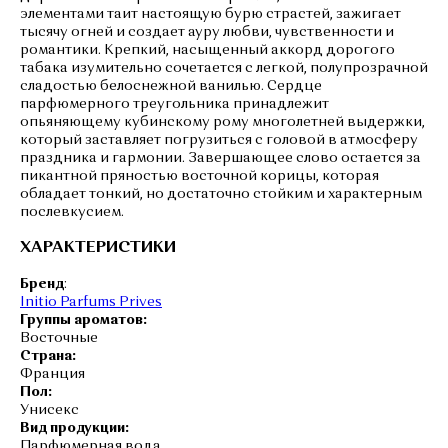
элементами таит настоящую бурю страстей, зажигает
тысячу огней и создает ауру любви, чувственности и
романтики. Крепкий, насыщенный аккорд дорогого
табака изумительно сочетается с легкой, полупрозрачной
сладостью белоснежной ванилью. Сердце
парфюмерного треугольника принадлежит
опьяняющему кубинскому рому многолетней выдержки,
который заставляет погрузиться с головой в атмосферу
праздника и гармонии. Завершающее слово остается за
пикантной пряностью восточной корицы, которая
обладает тонкий, но достаточно стойким и характерным
послевкусием.
ХАРАКТЕРИСТИКИ
Бренд
:
Initio Parfums Prives
Группы ароматов:
Восточные
Страна:
Франция
Пол:
Унисекс
Вид продукции:
Парфюмерная вода