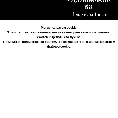
+7(978)801-90-
53
info@sevparfum.ru
Мы используем cookie.
Это позволяет нам анализировать взаимодействие посетителей с
сайтом и делать его лучше.
Продолжая пользоваться сайтом, вы соглашаетесь с использованием
файлов cookie.
Согласие
© 2019-2022 Интернет-магазин
Республика Крым, г.
селективной парфюмерии
Севастополь
«PANŦERA»
пр-кт Октябрьской
Информация, опубликованная
Революции д. 61
на сайте, не является
ТЦ «АДРИА» 1-й этаж
публичной офертой или
Время работы:
рекламой, а носит
информационный характер.
Пн - Сб с 9:00 до 19:00
Вс с 9:00 до 17:00