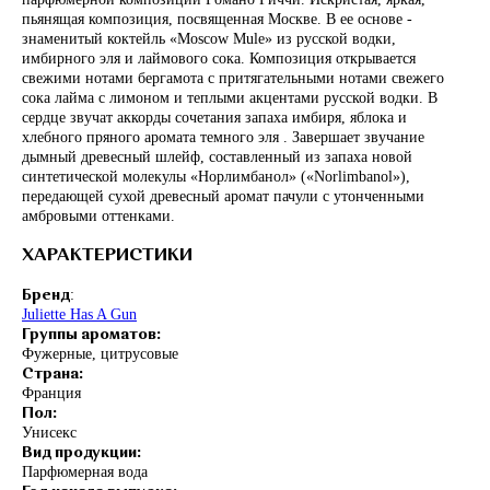
пьянящая композиция, посвященная Москве. В ее основе -
знаменитый коктейль «Moscow Mule» из русской водки,
имбирного эля и лаймового сока. Композиция открывается
свежими нотами бергамота с притягательными нотами свежего
сока лайма с лимоном и теплыми акцентами русской водки. В
сердце звучат аккорды сочетания запаха имбиря, яблока и
хлебного пряного аромата темного эля . Завершает звучание
дымный древесный шлейф, составленный из запаха новой
синтетической молекулы «Норлимбанол» («Norlimbanol»),
передающей сухой древесный аромат пачули с утонченными
амбровыми оттенками.
ХАРАКТЕРИСТИКИ
:
Бренд
Juliette Has A Gun
Группы ароматов:
Фужерные, цитрусовые
Страна:
Франция
Пол:
Унисекс
Вид продукции:
Парфюмерная вода