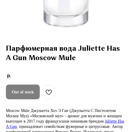
Парфюмерная вода Juliette Has
A Gun Moscow Mule
р.
Out of stock
Moscow Mule Джульетта Хез Э Ган (Джульетта С Пистолетом
Москоу Мул) «Московский мул» - аромат для мужчин и женщин
выпущен в 2017 году французским нишевым брендом
Juliette Has
A Gun
, принадлежит семействам фужерные и цитрусовые. Автор
парфюмерной композиции Романо Риччи. Искристая, яркая,