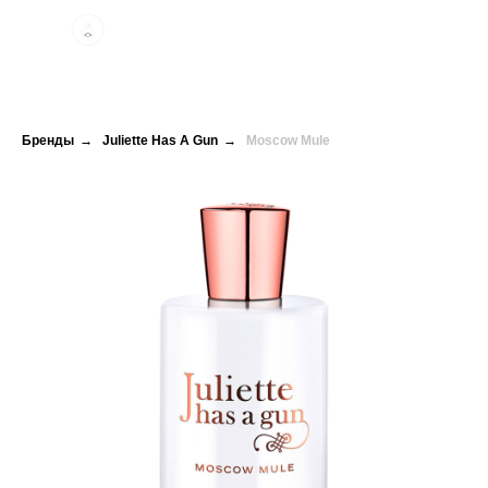
Бренды
→
Juliette Has A Gun
→
Moscow Mule