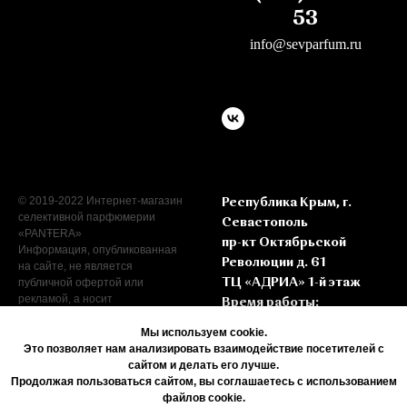
53
info@sevparfum.ru
© 2019-2022 Интернет-магазин
Республика Крым, г.
селективной парфюмерии
Севастополь
«PANŦERA»
пр-кт Октябрьской
Информация, опубликованная
Революции д. 61
на сайте, не является
публичной офертой или
ТЦ «АДРИА» 1-й этаж
рекламой, а носит
Время работы:
информационный характер.
Пн - Сб с 9:00 до 19:00
Мы используем cookie.
Вс с 9:00 до 17:00
Это позволяет нам анализировать взаимодействие посетителей с
сайтом и делать его лучше.
Продолжая пользоваться сайтом, вы соглашаетесь с использованием
файлов cookie.