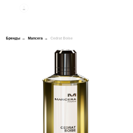
Бренды
→
Mancera
→
Cedrat Boise