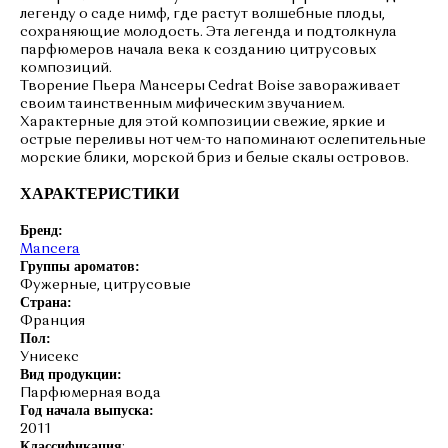
легенду о саде нимф, где растут волшебные плоды,
сохраняющие молодость. Эта легенда и подтолкнула
парфюмеров начала века к созданию цитрусовых
композиций.
Творение Пьера Мансеры Cedrat Boise завораживает
своим таинственным мифическим звучанием.
Характерные для этой композиции свежие, яркие и
острые переливы нот чем-то напоминают ослепительные
морские блики, морской бриз и белые скалы островов.
ХАРАКТЕРИСТИКИ
Бренд:
Mancera
Группы ароматов:
Фужерные, цитрусовые
Страна:
Франция
Пол:
Унисекс
Вид продукции:
Парфюмерная вода
Год начала выпуска:
2011
Классификация
: