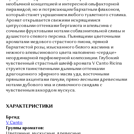
необычной концепцией и интересной ольфакторной
пирамидой, но и потрясающим бархатным флаконом,
который станет украшением любого туалетного столика.
Аромат открывается свежими искрящимися
цитрусовыми оттенками бергамота и апельсина с
сочными фруктовыми нотами соблазнительной сливы и
душистого спелого персика. Пьянящими цветочными
ароматами медового страстного пиона, пряной
бархатистой розы, изысканного белого жасмина и
нежного апельсинового цвета наполнено «сердце»
неординарной парфюмерной композиции. Глубокий
чувственный страстный шлейф аромата V Canto Ricina
струится таинственными дымными оттенками
драгоценного эфирного масла уда, восточными
пряными акцентами пачули, пряно-лесными древесными
нотами дубового мха и сливочного сандала с
чувственным аккордом мускуса.
ХАРАКТЕРИСТИКИ
Бренд
:
V Canto
Группы ароматов:
Цветочные, мускусные, древесные