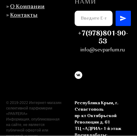
НАМИ
»
О Компании
»
Контакты
+7(978)801-90-
53
info@sevparfum.ru
© 2019-2022 Интернет-магазин
Республика Крым, г.
селективной парфюмерии
Севастополь
«PANŦERA»
пр-кт Октябрьской
Информация, опубликованная
Революции д. 61
на сайте, не является
ТЦ «АДРИА» 1-й этаж
публичной офертой или
Время работы:
рекламой, а носит