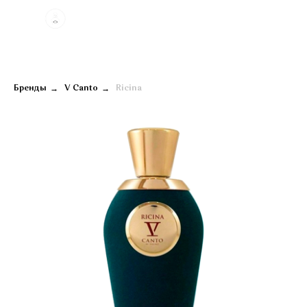
→
→
Бренды
V Canto
Ricina